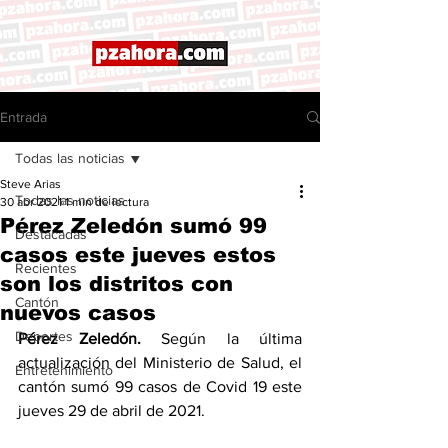
Entrada
Todas las noticias
Steve Arias
Todas las noticias
30 abr 2021
1 min de lectura
Pérez Zeledón sumó 99
Destacadas
casos este jueves estos
Recientes
son los distritos con
Cantón
nuevos casos
Deportes
Pérez Zeledón.
 Según la última 
actualización del Ministerio de Salud, el 
Entretenimiento
cantón sumó 99 casos de Covid 19 este 
jueves 29 de abril de 2021. 