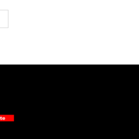
 detuvo a
pechoso de cometer
 asaltos en Pérez
edón
te