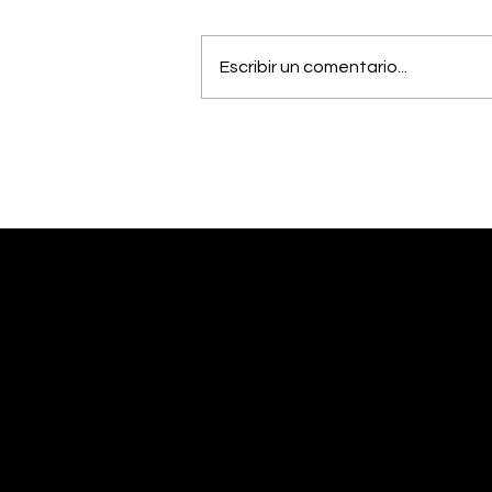
Escribir un comentario...
OIJ capturó a alias
"Diablo", uno de los
hombres más buscados
del país
Desliza abajo