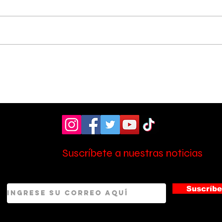
Hospital de Pérez
OIJ
Zeledón amplió la
sos
atención en laboratorio
tres
con nuevo personal
Zel
Suscríbete a nuestras noticias
Suscríbe