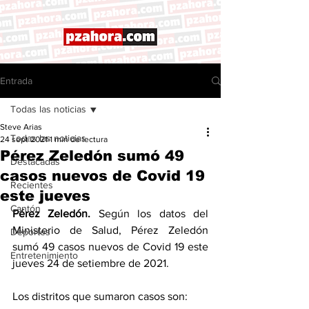
Entrada
Todas las noticias
Steve Arias
Todas las noticias
24 sept 2021
1 min de lectura
Pérez Zeledón sumó 49
Destacadas
casos nuevos de Covid 19
Recientes
este jueves
Cantón
Pérez Zeledón. 
Según los datos del 
Ministerio de Salud, Pérez Zeledón 
Deportes
sumó 49 casos nuevos de Covid 19 este 
Entretenimiento
jueves 24 de setiembre de 2021. 
Los distritos que sumaron casos son: 