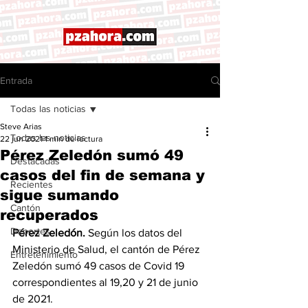
Entrada
Todas las noticias
Steve Arias
Todas las noticias
22 jun 2021
1 min de lectura
Pérez Zeledón sumó 49
Destacadas
casos del fin de semana y
Recientes
sigue sumando
Cantón
recuperados
Deportes
Pérez Zeledón. 
Según los datos del 
Ministerio de Salud, el cantón de Pérez 
Entretenimiento
Zeledón sumó 49 casos de Covid 19 
correspondientes al 19,20 y 21 de junio 
de 2021. 