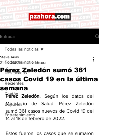
Entrada
Todas las noticias
Steve Arias
Todas las noticias
21 feb 2022
1 min de lectura
Pérez Zeledón sumó 361
Destacadas
casos Covid 19 en la última
Recientes
semana
Cantón
Pérez Zeledón. 
Según los datos del 
Ministerio de Salud, Pérez Zeledón 
Deportes
sumó 361 casos nuevos de Covid 19 del 
Entretenimiento
14 al 18 de febrero de 2022. 
Estos fueron los casos que se sumaron 