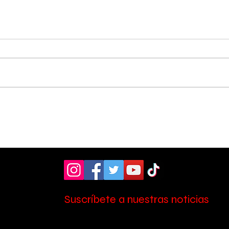
Hospital de Pérez
OIJ
Zeledón amplió la
sos
atención en laboratorio
tres
con nuevo personal
Zel
Suscríbete a nuestras noticias