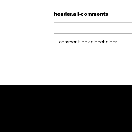
header.all-comments
comment-box.placeholder
OIJ capturó a alias
"Diablo", uno de los
hombres más buscados
del país