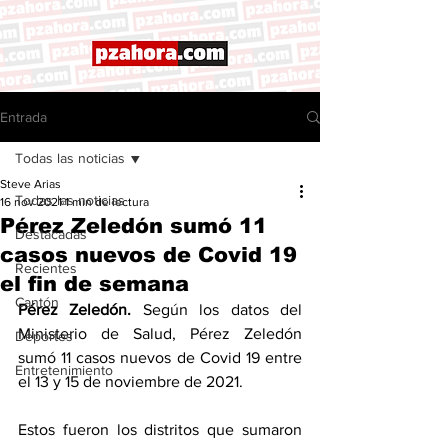
Entrada
Todas las noticias
Steve Arias
Todas las noticias
16 nov 2021
1 min de lectura
Pérez Zeledón sumó 11
Destacadas
casos nuevos de Covid 19
Recientes
el fin de semana
Cantón
Pérez Zeledón.
 Según los datos del 
Ministerio de Salud, Pérez Zeledón 
Deportes
sumó 11 casos nuevos de Covid 19 entre 
Entretenimiento
el 13 y 15 de noviembre de 2021. 
Estos fueron los distritos que sumaron 