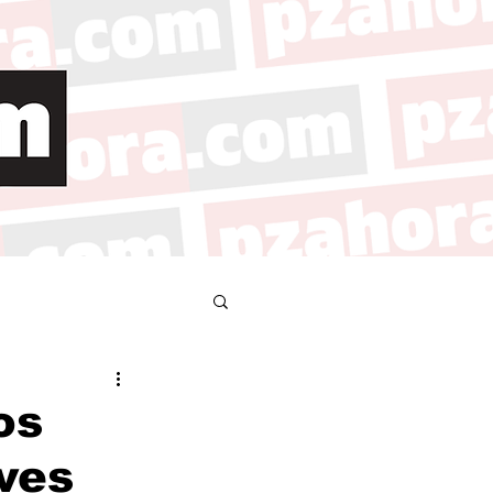
os
ves