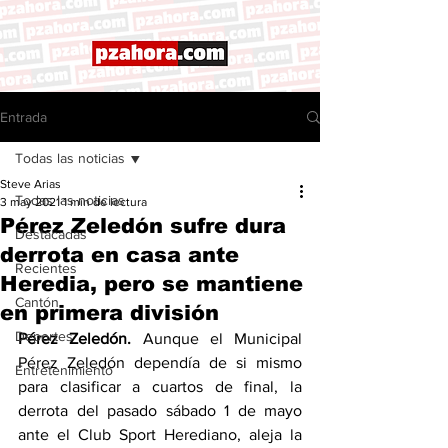
Entrada
Todas las noticias
Steve Arias
Todas las noticias
3 may 2021
1 min de lectura
Pérez Zeledón sufre dura
Destacadas
derrota en casa ante
Recientes
Heredia, pero se mantiene
Cantón
en primera división
Deportes
Pérez Zeledón. 
Aunque el Municipal 
Pérez Zeledón dependía de si mismo 
Entretenimiento
para clasificar a cuartos de final, la 
derrota del pasado sábado 1 de mayo 
ante el Club Sport Herediano, aleja la 