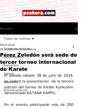
Entrada
Todas las noticias
Steve Arias
Todas las noticias
30 jul 2024
1 min de lectura
Pérez Zeledón será sede de
Destacadas
tercer torneo internacional
Recientes
de Karate
Cantón
El pasado sábado 28 de julio de 2024, 
se realizó la presentación  de la tercera 
Deportes
edición del torneo de Karate Kyokushin 
Entretenimiento
denominado KATANA KAPPU. 
En el evento participarán más de 250 