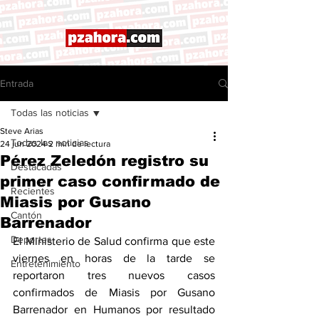
Entrada
Todas las noticias
Steve Arias
Todas las noticias
24 jun 2024
2 min de lectura
Pérez Zeledón registro su
Destacadas
primer caso confirmado de
Recientes
Miasis por Gusano
Cantón
Barrenador
Deportes
El Ministerio de Salud confirma que este 
viernes en horas de la tarde se 
Entretenimiento
reportaron tres nuevos casos 
confirmados de Miasis por Gusano 
Barrenador en Humanos por resultado 