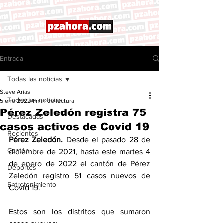
Entrada
Todas las noticias
Steve Arias
Todas las noticias
5 ene 2022
1 min de lectura
Pérez Zeledón registra 75
Destacadas
casos activos de Covid 19
Recientes
Pérez Zeledón. 
Desde el pasado 28 de 
Cantón
diciembre de 2021, hasta este martes 4 
de enero de 2022 el cantón de Pérez 
Deportes
Zeledón registro 51 casos nuevos de 
Entretenimiento
Covid 19. 
Estos son los distritos que sumaron 