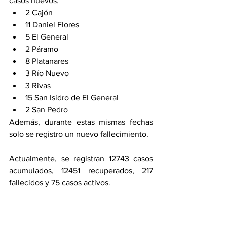
casos nuevos: 
2 Cajón 
11 Daniel Flores 
5 El General 
2 Páramo 
8 Platanares
3 Río Nuevo 
3 Rivas 
15 San Isidro de El General 
2 San Pedro 
Además, durante estas mismas fechas 
solo se registro un nuevo fallecimiento. 
Actualmente, se registran 12743 casos 
acumulados, 12451 recuperados, 217 
fallecidos y 75 casos activos. 