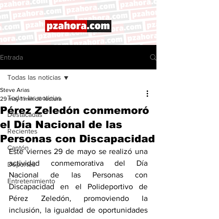
Entrada
Todas las noticias
Steve Arias
Todas las noticias
29 may
1 min de lectura
Pérez Zeledón conmemoró
Destacadas
el Día Nacional de las
Recientes
Personas con Discapacidad
Cantón
Este viernes 29 de mayo se realizó una 
actividad conmemorativa del Día 
Deportes
Nacional de las Personas con 
Entretenimiento
Discapacidad en el Polideportivo de 
Pérez Zeledón, promoviendo la 
inclusión, la igualdad de oportunidades 