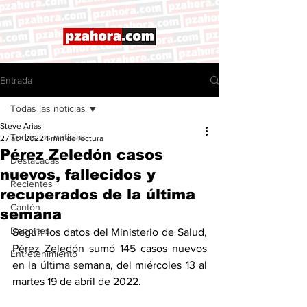
Entrada
Todas las noticias
Steve Arias
Todas las noticias
27 abr 2022
1 min de lectura
Pérez Zeledón casos
Destacadas
nuevos, fallecidos y
Recientes
recuperados de la última
Cantón
semana
Deportes
Según los datos del Ministerio de Salud, 
Pérez Zeledón sumó 145 casos nuevos 
Entretenimiento
en la última semana, del miércoles 13 al 
martes 19 de abril de 2022. 