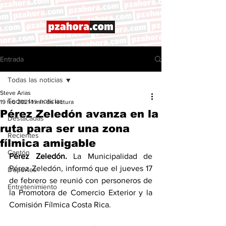
Entrada
Todas las noticias
Steve Arias
Todas las noticias
19 feb 2021
1 min de lectura
Pérez Zeledón avanza en la
Destacadas
ruta para ser una zona
Recientes
fílmica amigable
Cantón
Pérez Zeledón. 
La Municipalidad de 
Pérez Zeledón, informó que el jueves 17 
Deportes
de febrero se reunió con personeros de 
Entretenimiento
la Promotora de Comercio Exterior y la 
Comisión Fílmica Costa Rica. 