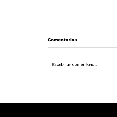
Comentarios
Escribir un comentario...
Estudiantes del Colegio
Científico de Pérez
Zeledón competirán en
Olimpiada de Robótica
en Estados Unidos