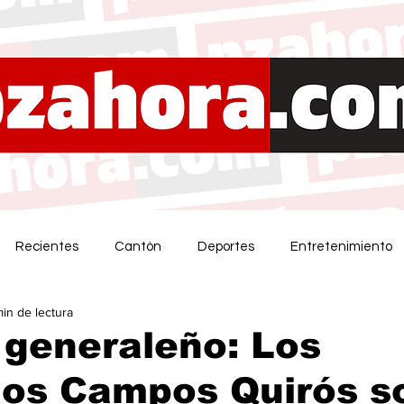
Recientes
Cantón
Deportes
Entretenimiento
min de lectura
 generaleño: Los
os Campos Quirós s