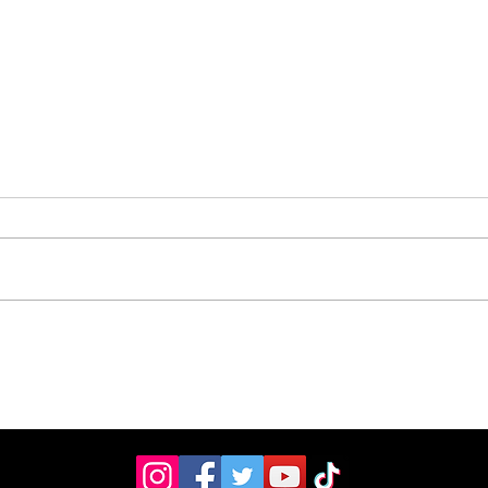
Vecinos celebran
Aso
compromiso de la
don
Municipalidad para
ult
arreglar puente
mill
peatonal
Esc