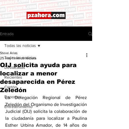
Entrada
Todas las noticias
Steve Arias
Todas las noticias
25 may
1 min de lectura
OIJ solicita ayuda para
Destacadas
localizar a menor
Recientes
desaparecida en Pérez
Cantón
Zeledón
Deportes
La Delegación Regional de Pérez 
Zeledón del Organismo de Investigación 
Entretenimiento
Judicial (OIJ) solicita la colaboración de 
la ciudadanía para localizar a Paulina 
Esther Urbina Amador, de 14 años de 