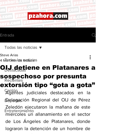
Entrada
Todas las noticias
Steve Arias
Todas las noticias
4 feb
1 min de lectura
OIJ detiene en Platanares a
Destacadas
sospechoso por presunta
Recientes
extorsión tipo “gota a gota”
Cantón
Agentes judiciales destacados en la 
Delegación Regional del OIJ de Pérez 
Deportes
Zeledón ejecutaron la mañana de este 
Entretenimiento
miércoles un allanamiento en el sector 
de Los Ángeles de Platanares, donde 
lograron la detención de un hombre de 