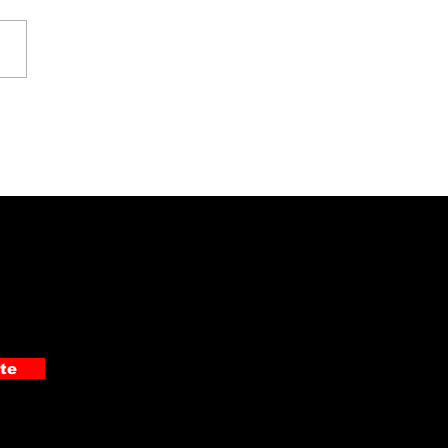
gio del Valle
onoció a sus
peones nacionales
nternacionales
te