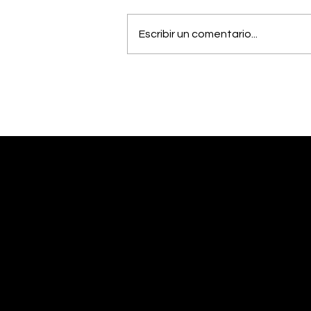
Escribir un comentario...
Músico generaleño
busca cumplir el sueño
de estudiar una
maestría en Estados
Unidos
Desliza abajo