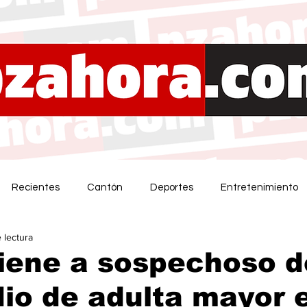
Recientes
Cantón
Deportes
Entretenimiento
 lectura
iene a sospechoso d
io de adulta mayor 