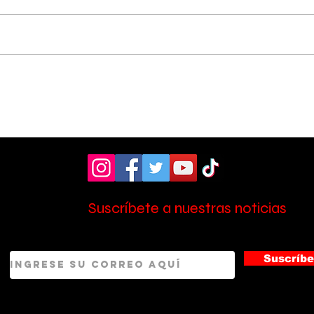
Pérez Zeledón fue sede
Cole
de foro sobre los 10
rec
años de la Ley de
cam
Promoción de la
e i
Autonomía Personal
Suscríbete a nuestras noticias
Suscríbe