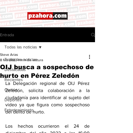
Entrada
Todas las noticias
Steve Arias
Todas las noticias
8 feb 2023
1 min de lectura
OIJ busca a sospechoso de
Destacadas
hurto en Pérez Zeledón
Recientes
La Delegación regional de OIJ Pérez 
Cantón
Zeledón, solicita colaboración a la 
ciudadanía para identificar al sujeto del 
Deportes
video ya que figura como sospechoso 
Entretenimiento
del delito de hurto.
Los hechos ocurrieron el 24 de 