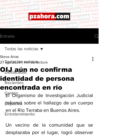
Entrada
Todas las noticias
Steve Arias
Todas las noticias
27 ago 2024
1 min de lectura
OIJ aún no confirma
Destacadas
identidad de persona
Recientes
encontrada en río
Cantón
El Organismo de Investigación Judicial 
informó sobre el hallazgo de un cuerpo 
Deportes
en el Río Terraba en Buenos Aires. 
Entretenimiento
Un vecino de la comunidad que se 
desplazaba por el lugar, logró observar 