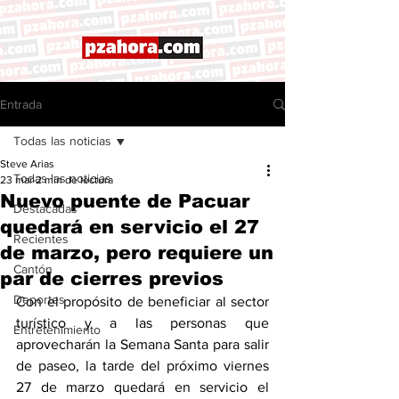
Entrada
Todas las noticias
Steve Arias
Todas las noticias
23 mar
2 min de lectura
Nuevo puente de Pacuar
Destacadas
quedará en servicio el 27
Recientes
de marzo, pero requiere un
Cantón
par de cierres previos
Deportes
Con el propósito de beneficiar al sector 
turístico y a las personas que 
Entretenimiento
aprovecharán la Semana Santa para salir 
de paseo, la tarde del próximo viernes 
27 de marzo quedará en servicio el 