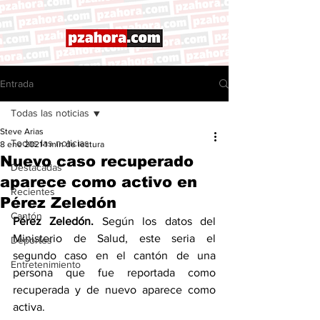
Entrada
Todas las noticias
Steve Arias
Todas las noticias
8 ene 2021
1 min de lectura
Nuevo caso recuperado
Destacadas
aparece como activo en
Recientes
Pérez Zeledón
Cantón
Pérez Zeledón. 
Según los datos del 
Ministerio de Salud, este seria el 
Deportes
segundo caso en el cantón de una 
Entretenimiento
persona que fue reportada como 
recuperada y de nuevo aparece como 
activa. 