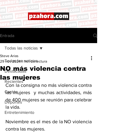
Entrada
Todas las noticias
Steve Arias
Todas las noticias
29 nov 2024
1 min de lectura
NO más violencia contra
Destacadas
las mujeres
Recientes
Con la consigna no más violencia contra 
Cantón
las mujeres  y muchas actividades, más 
de 400 mujeres se reunión para celebrar 
Deportes
la vida. 
Entretenimiento
Noviembre es el mes de la NO violencia 
contra las mujeres. 