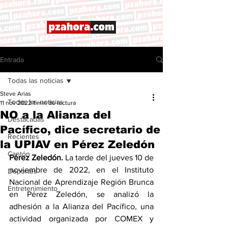
Entrada
Todas las noticias
Steve Arias
Todas las noticias
11 nov 2022
1 min de lectura
NO a la Alianza del
Destacadas
Pacífico, dice secretario de
Recientes
la UPIAV en Pérez Zeledón
Cantón
Pérez Zeledón.
 La tarde del jueves 10 de 
noviembre de 2022, en el Instituto 
Deportes
Nacional de Aprendizaje Región Brunca 
Entretenimiento
en Pérez Zeledón, se analizó la 
adhesión a la Alianza del Pacífico, una 
actividad organizada por COMEX y 