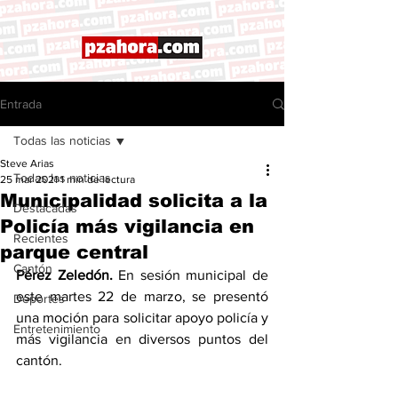
Entrada
Todas las noticias
Steve Arias
Todas las noticias
25 mar 2021
1 min de lectura
Municipalidad solicita a la
Destacadas
Policía más vigilancia en
Recientes
parque central
Cantón
Pérez Zeledón.
 En sesión municipal de 
este martes 22 de marzo, se presentó 
Deportes
una moción para solicitar apoyo policía y 
Entretenimiento
más vigilancia en diversos puntos del 
cantón. 