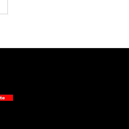
evista especial |
lie Gabriels presentó
novela "Afuru Kaffa
 Una Historia Negra"
te