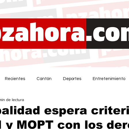
Recientes
Cantón
Deportes
Entretenimiento
min de lectura
alidad espera criter
 y MOPT con los de