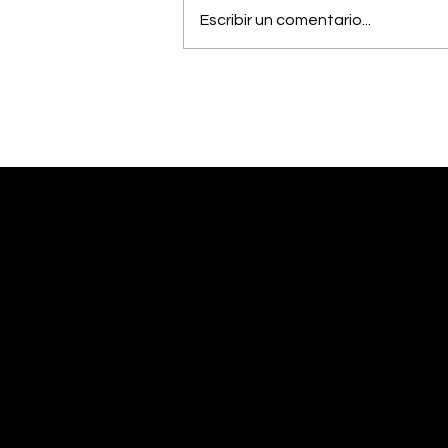
Escribir un comentario...
Vecinos celebran
compromiso de la
Municipalidad para
arreglar puente
peatonal
Desliza abajo