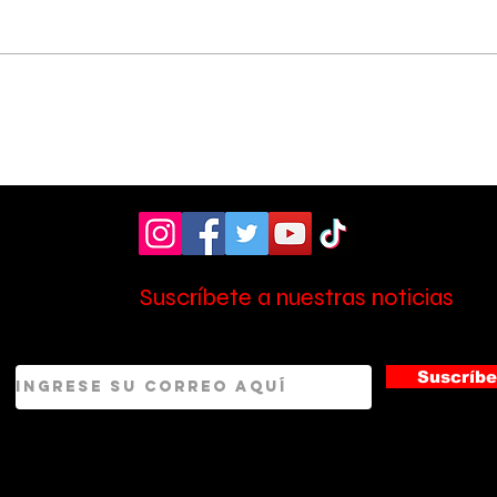
Asociación Pro Hospital
Entr
donó moderno
Les
ultrasonido de ₡19
su 
Ce:
millones al Hospital
Escalante Pradilla
Suscríbete a nuestras noticias
Suscríbe