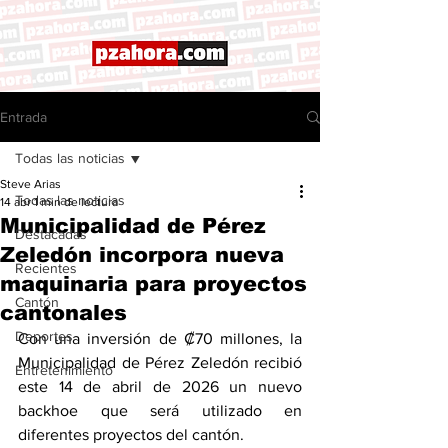
Entrada
Todas las noticias
Steve Arias
Todas las noticias
14 abr
1 min de lectura
Municipalidad de Pérez
Destacadas
Zeledón incorpora nueva
Recientes
maquinaria para proyectos
Cantón
cantonales
Deportes
Con una inversión de ₡70 millones, la 
Municipalidad de Pérez Zeledón recibió 
Entretenimiento
este 14 de abril de 2026 un nuevo 
backhoe que será utilizado en 
diferentes proyectos del cantón.