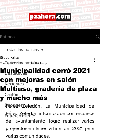
Entrada
Todas las noticias
Steve Arias
Todas las noticias
3 ene 2022
1 min de lectura
Municipalidad cerró 2021
Destacadas
con mejoras en salón
Recientes
Multiuso, gradería de plaza
Cantón
y mucho más
Deportes
Pérez Zeledón.
 La Municipalidad de 
Pérez Zeledón informó que con recursos 
Entretenimiento
del ayuntamiento, logró realizar varios 
proyectos en la recta final del 2021, para 
varias comunidades. 