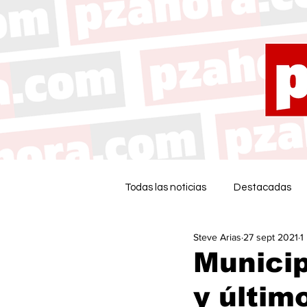
Todas las noticias
Destacadas
Steve Arias
27 sept 2021
1
Municip
y últim