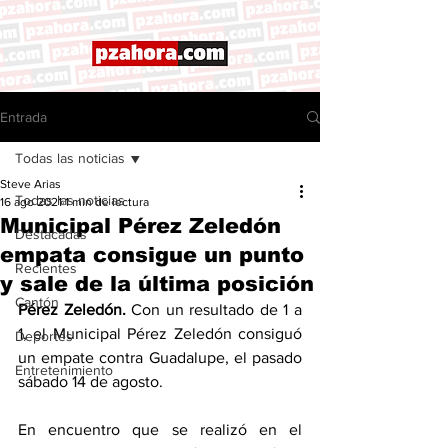
Entrada
Todas las noticias
Steve Arias
Todas las noticias
16 ago 2021
1 min de lectura
Municipal Pérez Zeledón
Destacadas
empata consigue un punto
Recientes
y sale de la última posición
Cantón
Pérez Zeledón.
 Con un resultado de 1 a 
1, el Municipal Pérez Zeledón consiguó 
Deportes
un empate contra Guadalupe, el pasado 
Entretenimiento
sábado 14 de agosto. 
En encuentro que se realizó en el 