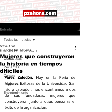
Entrada
Todas las noticias
Steve Arias
Todas las noticias
8 mar 2023
1 min de lectura
Mujeres que construyeron
Destacadas
la historia en tiempos
Recientes
difíciles
Cantón
Pérez Zeledón. 
Hoy en la Feria de 
Mujeres Exitosas de la Universidad San 
Deportes
Isidro Labrador, nos encontramos a dos 
Entretenimiento
de sus fundadoras, mujeres que 
construyeron junto a otras personas el 
éxito de la organización. 