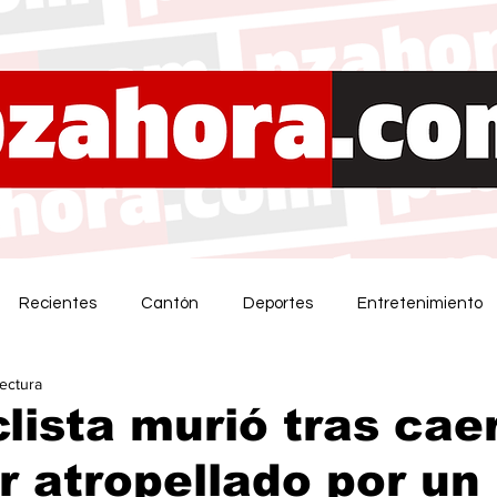
Recientes
Cantón
Deportes
Entretenimiento
lectura
lista murió tras caer
er atropellado por un