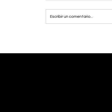
Escribir un comentario...
Estudiantes del Colegio
Científico de Pérez
Zeledón competirán en
Olimpiada de Robótica
en Estados Unidos
Desliza abajo