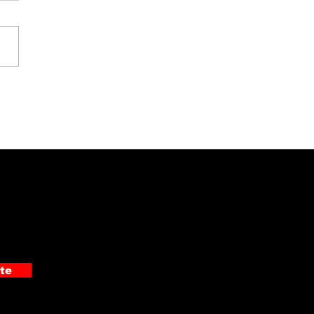
ciación Pro Hospital
ó moderno
rasonido de ₡19
ones al Hospital
alante Pradilla
te