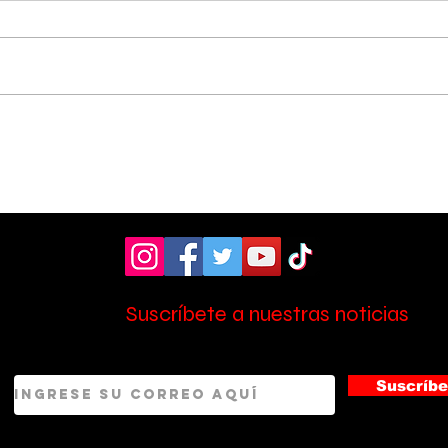
Vecinos celebran
Aso
compromiso de la
don
Municipalidad para
ult
arreglar puente
mill
peatonal
Esc
Suscríbete a nuestras noticias
Suscríbe