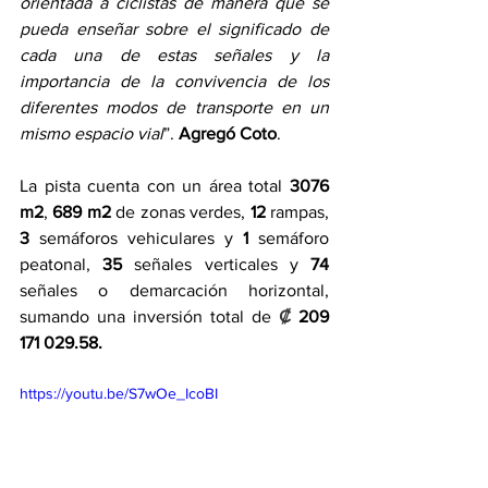
orientada a ciclistas de manera que se 
pueda enseñar sobre el significado de 
cada una de estas señales y la 
importancia de la convivencia de los 
diferentes modos de transporte en un 
mismo espacio vial
”. 
Agregó Coto
.
La pista cuenta con un área total 
3076 
m2
, 
689 m2 
de zonas verdes, 
12 
rampas, 
3 
semáforos vehiculares y 
1 
semáforo 
peatonal, 
35 
señales verticales y 
74 
señales o demarcación horizontal, 
sumando una inversión total de 
₡ 
209 
171 029.58.
https://youtu.be/S7wOe_IcoBI