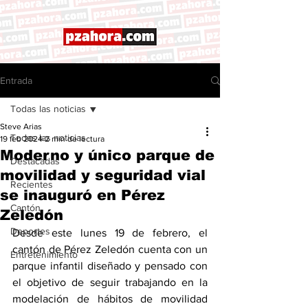
Entrada
Todas las noticias
Steve Arias
Todas las noticias
19 feb 2024
2 min de lectura
Moderno y único parque de
Destacadas
movilidad y seguridad vial
Recientes
se inauguró en Pérez
Cantón
Zeledón
Deportes
Desde este lunes 19 de febrero, el 
cantón de Pérez Zeledón cuenta con un 
Entretenimiento
parque infantil diseñado y pensado con 
el objetivo de seguir trabajando en la 
modelación de hábitos de movilidad 