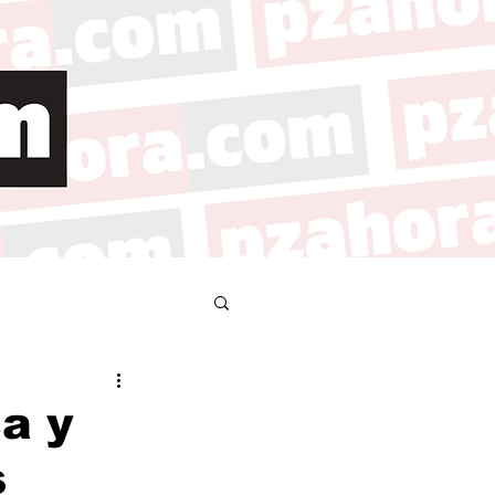
a y
s