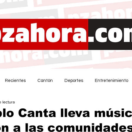
Recientes
Cantón
Deportes
Entretenimiento
e lectura
lo Canta lleva músic
ón a las comunidade