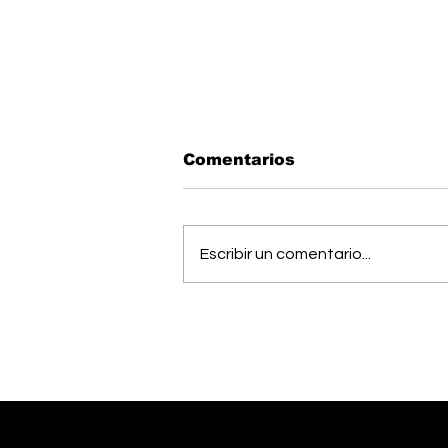
Comentarios
Escribir un comentario...
Estudiantes del Colegio
Científico de Pérez
Zeledón competirán en
Olimpiada de Robótica
en Estados Unidos