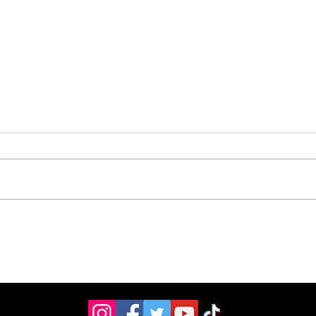
Vecinos celebran
Aso
compromiso de la
don
Municipalidad para
ult
arreglar puente
mill
peatonal
Esc