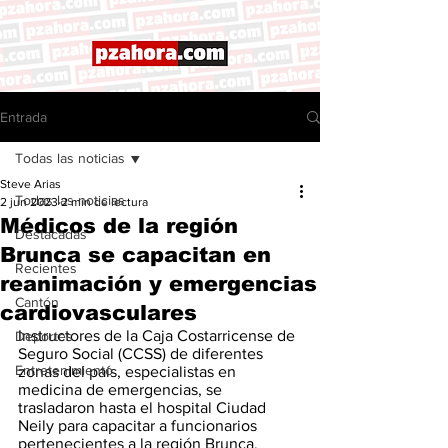
Entrada
Todas las noticias
Steve Arias
Todas las noticias
2 jun 2023
2 min de lectura
Médicos de la región
Destacadas
Brunca se capacitan en
Recientes
reanimación y emergencias
Cantón
cardiovasculares
Instructores de la Caja Costarricense de 
Deportes
Seguro Social (CCSS) de diferentes 
Entretenimiento
zonas del país, especialistas en 
medicina de emergencias, se 
trasladaron hasta el hospital Ciudad 
Neily para capacitar a funcionarios 
pertenecientes a la región Brunca. 