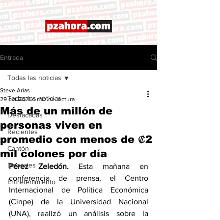
Entrada
Todas las noticias
Steve Arias
Todas las noticias
29 oct 2021
4 min de lectura
Más de un millón de
Destacadas
personas viven en
Recientes
promedio con menos de ₡2
Cantón
mil colones por día
Deportes
Pérez Zeledón. 
Esta mañana en 
conferencia de prensa, el Centro 
Entretenimiento
Internacional de Política Económica 
(Cinpe) de la Universidad Nacional 
(UNA), realizó un análisis sobre la 