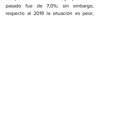
pasado fue de 7,0%; sin embargo, 
respecto al 2019 la situación es peor, 
puesto que para ese entonces el 
porcentaje de hogares en pobreza 
extrema fue 5,8%.  La zona rural es la 
que presenta mayor porcentaje de 
hogares en pobreza extrema, para los 
años de 2019, 2020 y 2021.
Imagen con fines ilustrativos. 
Cantón