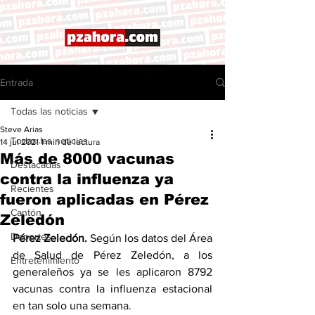
Entrada
Todas las noticias
Steve Arias
Todas las noticias
14 jul 2021
1 min de lectura
Más de 8000 vacunas
Destacadas
contra la influenza ya
Recientes
fueron aplicadas en Pérez
Cantón
Zeledón
Deportes
Pérez Zeledón.
 Según los datos del Área 
de Salud de Pérez Zeledón, a los 
Entretenimiento
generaleños ya se les aplicaron 8792 
vacunas contra la influenza estacional 
en tan solo una semana. 