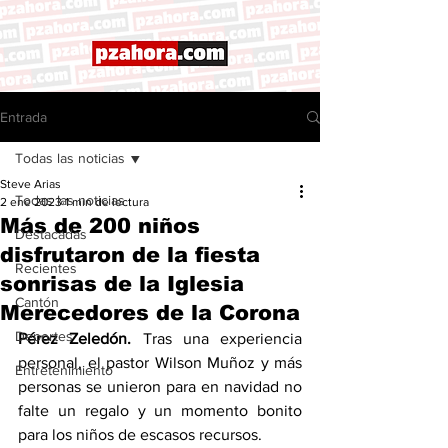
Entrada
Todas las noticias
Steve Arias
Todas las noticias
2 ene 2023
1 min de lectura
Más de 200 niños
Destacadas
disfrutaron de la fiesta
Recientes
sonrisas de la Iglesia
Cantón
Merecedores de la Corona
Deportes
Pérez Zeledón.
 Tras una experiencia 
personal, el pastor Wilson Muñoz y más 
Entretenimiento
personas se unieron para en navidad no 
falte un regalo y un momento bonito 
para los niños de escasos recursos. 