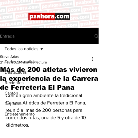
Entrada
Todas las noticias
Steve Arias
Todas las noticias
21 nov 2023
1 min de lectura
Más de 200 atletas vivieron
Destacadas
la experiencia de la Carrera
Recientes
de Ferretería El Pana
Cantón
Con un gran ambiente la tradicional 
Carrera Atlética de Ferretería El Pana, 
Deportes
reunió a  mas de 200 personas para 
Entretenimiento
correr dos rutas, una de 5 y otra de 10 
kilómetros. 