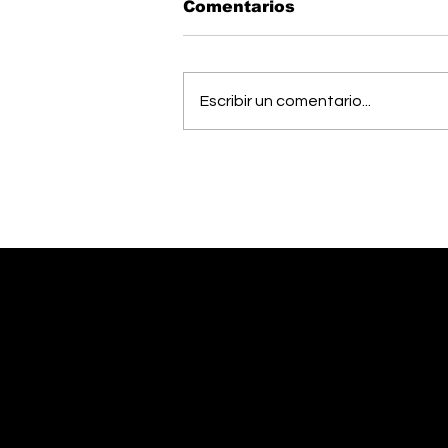
Comentarios
Escribir un comentario...
Estudiantes del Colegio
Científico de Pérez
Zeledón competirán en
Olimpiada de Robótica
en Estados Unidos