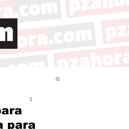
para
a para