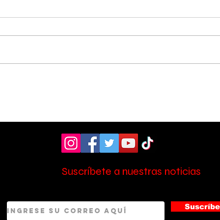
Vecinos celebran
Aso
compromiso de la
don
Municipalidad para
ult
arreglar puente
mill
peatonal
Esc
Suscríbete a nuestras noticias
Suscríbe