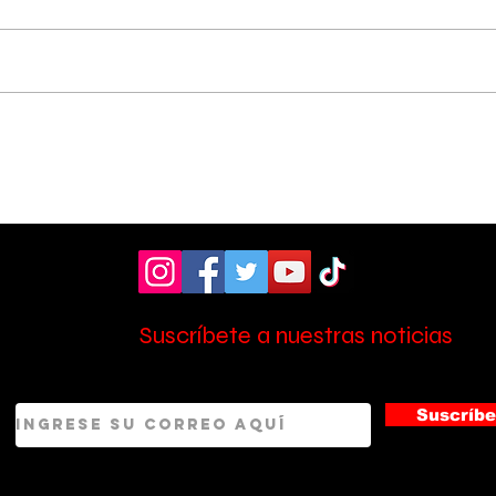
Pérez Zeledón fue sede
Cole
de foro sobre los 10
rec
años de la Ley de
cam
Promoción de la
e i
Autonomía Personal
Suscríbete a nuestras noticias
Suscríbe