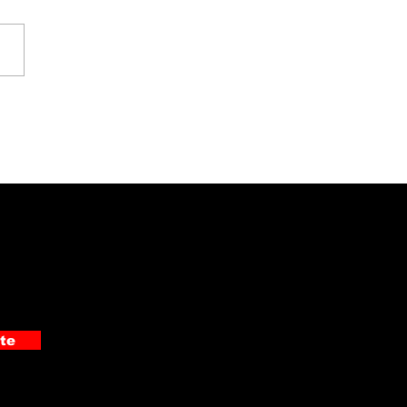
gio del Valle
onoció a sus
peones nacionales
nternacionales
te