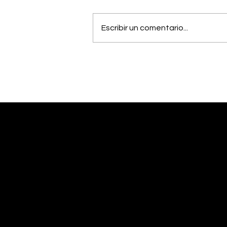
Escribir un comentario...
Músico generaleño
busca cumplir el sueño
de estudiar una
maestría en Estados
Unidos
Desliza abajo