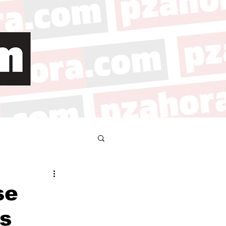
se
es