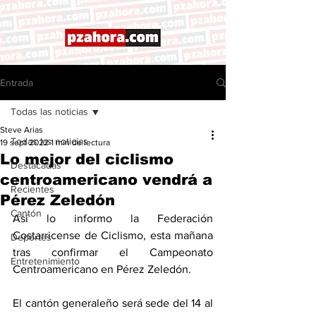
Entrada
Todas las noticias
Steve Arias
Todas las noticias
19 sept 2022
1 min de lectura
Lo mejor del ciclismo
Destacadas
centroamericano vendrá a
Recientes
Pérez Zeledón
Cantón
Así lo informo la Federación 
Costarricense de Ciclismo, esta mañana 
Deportes
tras confirmar el Campeonato 
Entretenimiento
Centroamericano en Pérez Zeledón. 
El cantón generaleño será sede del 14 al 