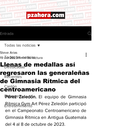
Entrada
Todas las noticias
Steve Arias
Todas las noticias
19 oct 2023
1 min de lectura
Llenas de medallas así
Destacadas
regresaron las generaleñas
Recientes
de Gimnasia Rítmica del
Cantón
centroamericano
Deportes
Pérez Zeledón. 
El equipo de Gimnasia 
Rítmica Gym Art Pérez Zeledón participó 
Entretenimiento
en el Campeonato Centroamericano de 
Gimnasia Rítmica en Antigua Guatemala 
del 4 al 8 de octubre de 2023.