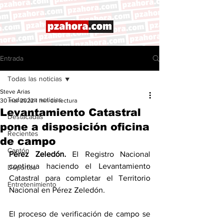
Entrada
Todas las noticias
Steve Arias
Todas las noticias
30 mar 2022
1 min de lectura
Levantamiento Catastral
Destacadas
pone a disposición oficina
Recientes
de campo
Cantón
Pérez Zeledón.
 El Registro Nacional 
continua haciendo el Levantamiento 
Deportes
Catastral para completar el Territorio 
Entretenimiento
Nacional en Pérez Zeledón. 
El proceso de verificación de campo se 