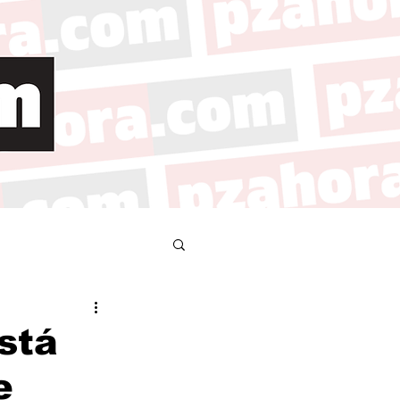
stá
e