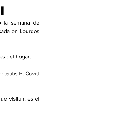
l
 la semana de 
ada en Lourdes 
es del hogar. 
patitis B, Covid 
 visitan, es el 