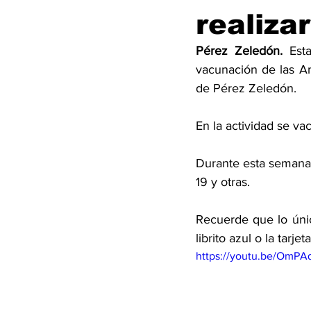
realiza
Pérez Zeledón.
 Est
vacunación de las A
de Pérez Zeledón. 
En la actividad se va
Durante esta semana s
19 y otras.  
Recuerde que lo únic
librito azul o la tarje
https://youtu.be/OmPA