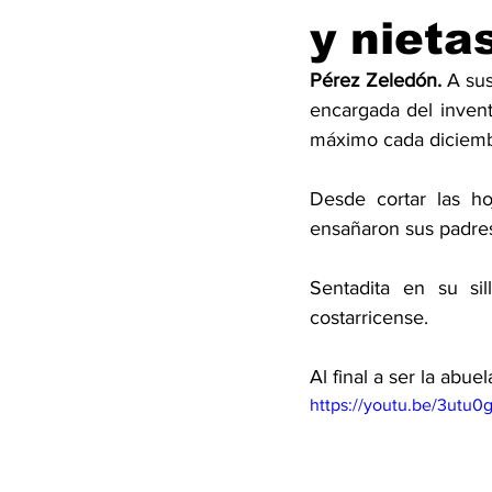
y nieta
Pérez Zeledón. 
A sus
encargada del inventa
máximo cada diciembre
Desde cortar las hoj
ensañaron sus padres
Sentadita en su sil
costarricense. 
Al final a ser la abue
https://youtu.be/3utu