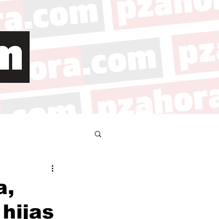
a,
 hijas