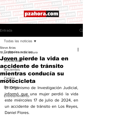
Entrada
Todas las noticias
Steve Arias
Todas las noticias
18 jul 2024
1 min de lectura
Joven pierde la vida en
Destacadas
accidente de tránsito
Recientes
mientras conducía su
Cantón
motocicleta
Deportes
El Organismo de Investigación Judicial, 
informó que una mujer perdió la vida 
Entretenimiento
este miércoles 17 de julio de 2024, en 
un accidente de tránsito en Los Reyes, 
Daniel Flores. 