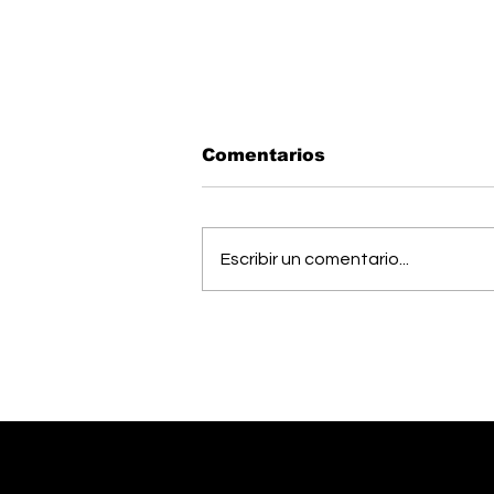
Comentarios
Escribir un comentario...
Estudiantes del Colegio
Científico de Pérez
Zeledón competirán en
Olimpiada de Robótica
en Estados Unidos