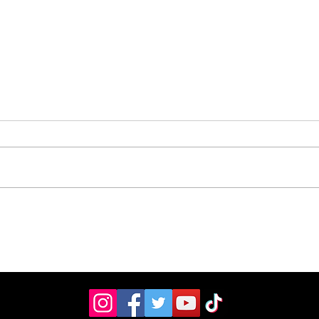
Vecinos celebran
Aso
compromiso de la
don
Municipalidad para
ult
arreglar puente
mill
peatonal
Esc